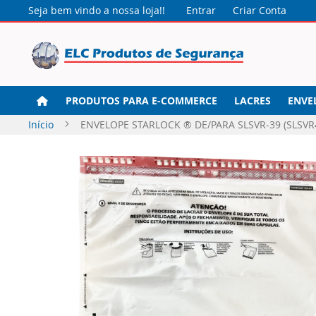
Seja bem vindo a nossa loja!!
Entrar
Criar Conta
PRODUTOS PARA E-COMMERCE
LACRES
ENVE
Início
ENVELOPE STARLOCK ® DE/PARA SLSVR-39 (SLSVR4