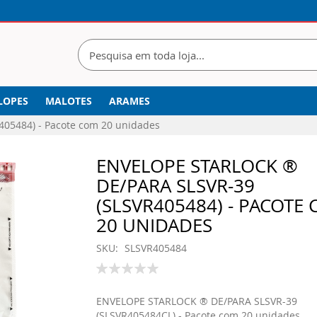
LOPES
MALOTES
ARAMES
05484) - Pacote com 20 unidades
ENVELOPE STARLOCK ®
DE/PARA SLSVR-39
(SLSVR405484) - PACOTE
20 UNIDADES
SKU
SLSVR405484
Classificação:
100
% of
ENVELOPE STARLOCK ® DE/PARA SLSVR-39
(SLSVR405484CL) - Pacote com 20 unidades